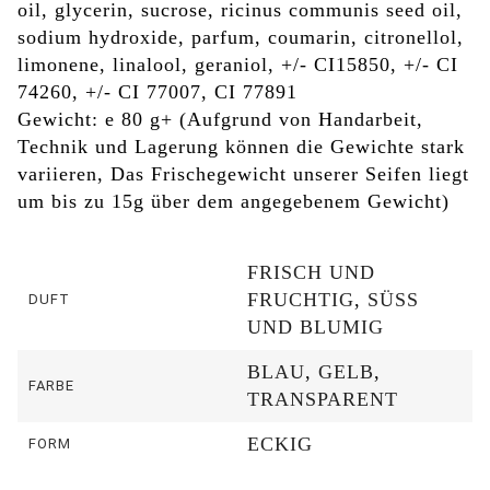
oil, glycerin, sucrose, ricinus communis seed oil,
sodium hydroxide, parfum, coumarin, citronellol,
limonene, linalool, geraniol, +/- CI15850, +/- CI
74260, +/- CI 77007, CI 77891
Gewicht: e 80 g+ (Aufgrund von Handarbeit,
Technik und Lagerung können die Gewichte stark
variieren, Das Frischegewicht unserer Seifen liegt
um bis zu 15g über dem angegebenem Gewicht)
FRISCH UND
FRUCHTIG
,
SÜSS U
DUFT
ND BLUMIG
BLAU
,
GELB
,
FARBE
TRANSPARENT
ECKIG
FORM