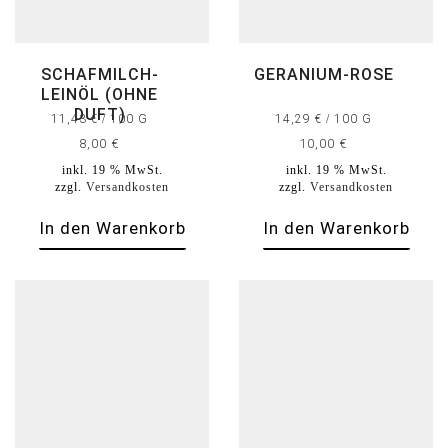
SCHAFMILCH-
GERANIUM-ROSE
LEINÖL (OHNE
DUFT)
11,43
€
/
100
G
14,29
€
/
100
G
8,00
€
10,00
€
inkl. 19 % MwSt.
inkl. 19 % MwSt.
zzgl.
Versandkosten
zzgl.
Versandkosten
In den Warenkorb
In den Warenkorb